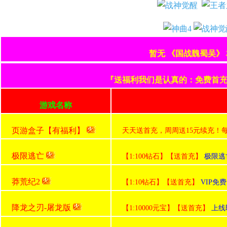
暂无 《国战魏蜀吴》
『送福利我们是认真的：免费首充+
游戏名称
页游盒子【有福利】
天天送首充，周周送15元续充！
极限逃亡
【1:100钻石】【送首充】
极限逃亡
莽荒纪2
【1:10钻石】【送首充】
VIP免
降龙之刃-屠龙版
【1:10000元宝】【送首充】
上线