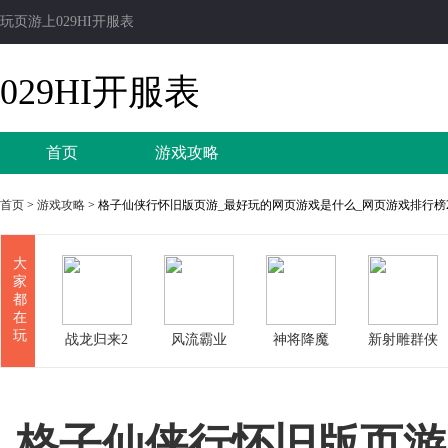
玩页游上029HI开服表
029HI开服表
首页
游戏攻略
首页
>
游戏攻略
> 格子仙侠行怀旧版页游_最好玩的网页游戏是什么_网页游戏排行榜2
大
家
都
在
玩
战龙归来2
风流霸业
神将降魔
新射雕群侠
传
格子仙侠行怀旧版页游