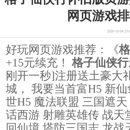
网页游戏排
2020-10-04 2
好玩网页游戏推荐：《
+15元续充！
格子仙侠行
刚开一秒]注册送土豪大
城， 我要当首富H5 新仙
世H5 魔法联盟 三国遮天
话西游 射雕英雄传 战天堂
回仙境 塔防三国志 龙战