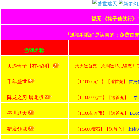
暂无 《格子仙侠行》
『送福利我们是认真的：免费首充+
游戏名称
页游盒子【有福利】
天天送首充，周周送15元续充！
千年盛世
【1:1000 元宝】【送首充】
首充
降龙之刃-屠龙版
【1:10000元宝】【送首充】
上线
盛世遮天
【1:100传奇币】【送首充】
BO
猎魔领域
【1:5000魔石】【送首充】
上线