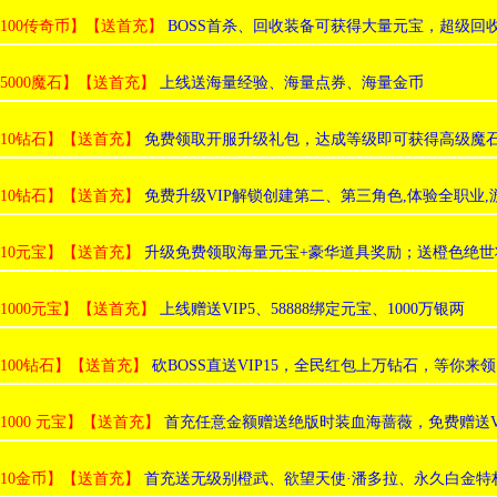
:100传奇币】【送首充】
BOSS首杀、回收装备可获得大量元宝，超级回
:5000魔石】【送首充】
上线送海量经验、海量点券、海量金币
:10钻石】【送首充】
免费领取开服升级礼包，达成等级即可获得高级魔
:10钻石】【送首充】
免费升级VIP解锁创建第二、第三角色,体验全职业,
:10元宝】【送首充】
升级免费领取海量元宝+豪华道具奖励；送橙色绝世
:1000元宝】【送首充】
上线赠送VIP5、58888绑定元宝、1000万银两
:100钻石】【送首充】
砍BOSS直送VIP15，全民红包上万钻石，等你来领
:1000 元宝】【送首充】
首充任意金额赠送绝版时装血海蔷薇，免费赠送V
:10金币】【送首充】
首充送无级别橙武、欲望天使·潘多拉、永久白金特权卡、