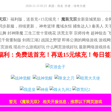
2020-11-15 03:23 来源：
佚名
作者：
传奇大佬
无双
》福利版，送首充+15元续充！
魔装无双
全新皇城奖励，全
新服，持续更新， 神奇篮球 魔域永恒 捕鱼达人3 秦美人 天子
国乱舞 封神降魔 三生三世十里桃花 洪荒主宰 宗师传奇 超神狙击 
 花千骨重制版 剑雨江湖2 战国之野望 即将公测的网络游戏 游戏
网页游戏 现在什么游戏好玩 什么网页游戏好玩 最新网络游戏排名
福利：免费送首充！再送15元续充！每日签到
暂无 《魔装无双》 相关开服信息，推荐以下网页游戏