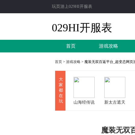
玩页游上029HI开服表
029HI开服表
首页
游戏攻略
首页
>
游戏攻略
> 魔装无双百返平台_超变态网页
大
家
都
在
玩
山海经传说
新太古遮天
魔装无双