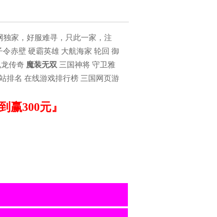
网独家，好服难寻，只此一家，注
令赤壁 硬霸英雄 大航海家 轮回 御
飞龙传奇
魔装无双
三国神将 守卫雅
网站排名 在线游戏排行榜 三国网页游
赢300元』