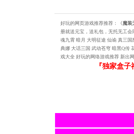
好玩的网页游戏推荐推荐：《
魔装
册就送元宝，送礼包，无托无工会同步
魂九霄 暗月 大明征途 仙谕 真三
典娜 大话三国 武动苍穹 暗黑Q传
戏大全 好玩的网络游戏推荐 新出
『独家盒子