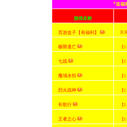
『送福
游戏名称
页游盒子【有福利】
天
极限逃亡
【1
七战
【1
魔域永恒
【1
烈火战神
【1
长歌行
【1
王者之心
【1