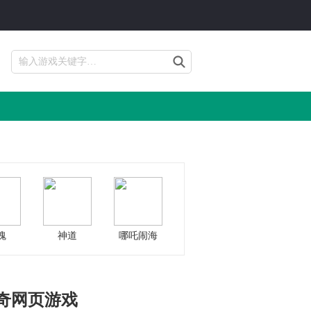
魂
神道
哪吒闹海
奇网页游戏