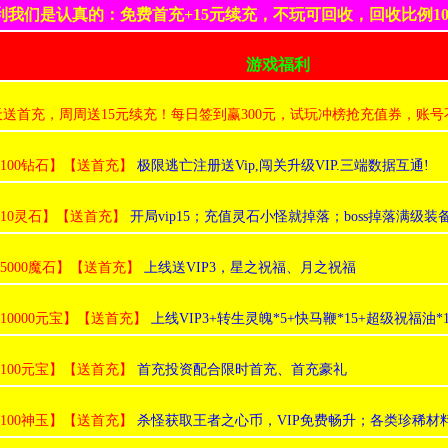
利我们是认真的：免费首充+15元续充，不玩可回收，回收比例10
游戏福利
天送首充，周周送15元续充！每日签到赢300元，试玩冲榜抢充值券，账
:100钻石】【送首充】
极限逃亡注册送Vip,闯关升级VIP.三端数据互通!
:10灵石】【送首充】
开局vip15；充值灵石小怪就掉落；boss掉落满级
:5000魔石】【送首充】
上线送VIP3，星之祝福、月之祝福
:10000元宝】【送首充】
上线VIP3+转生灵魄*5+快马鞭*15+超级祝福油*1
:100元宝】【送首充】
首充投资配合限时首充、首充豪礼
:100神玉】【送首充】
杀怪获取王者之心币，VIP免费畅升；各类珍稀材