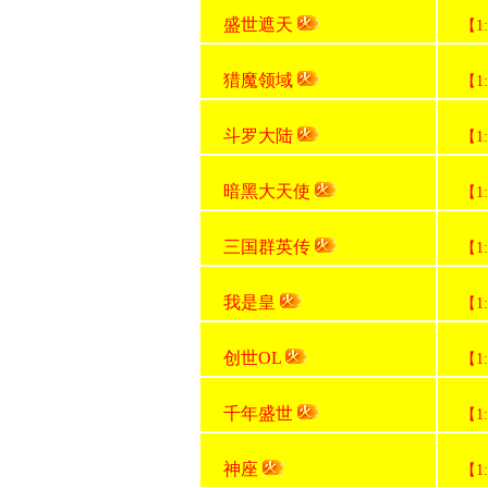
盛世遮天
【1
猎魔领域
【1
斗罗大陆
【1
暗黑大天使
【1
三国群英传
【1
我是皇
【1
创世OL
【1
千年盛世
【1
神座
【1