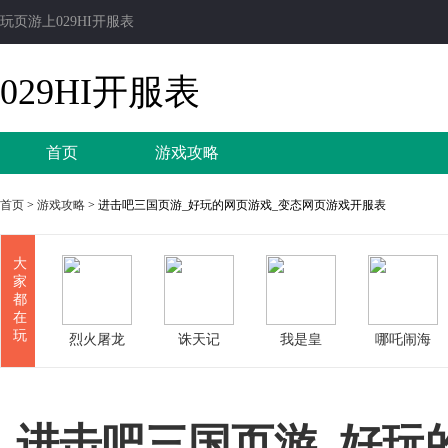
玩页游上029HI开服表
029HI开服表
首页
游戏攻略
首页
>
游戏攻略
> 进击吧三国页游_好玩的网页游戏_变态网页游戏开服表
大
家
都
在
玩
烈火屠龙
诛天记
我是皇
哪吒闹海
进击吧三国页游_好玩