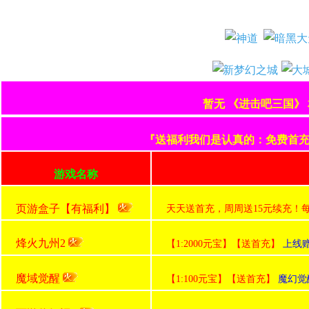
暂无 《进击吧三国》
『送福利我们是认真的：免费首充+
游戏名称
页游盒子【有福利】
天天送首充，周周送15元续充！
烽火九州2
【1:2000元宝】【送首充】
上线赠
魔域觉醒
【1:100元宝】【送首充】
魔幻觉