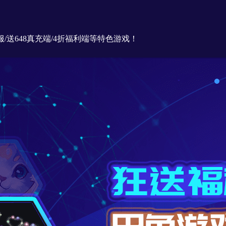
/送648真充端/4折福利端等特色游戏！